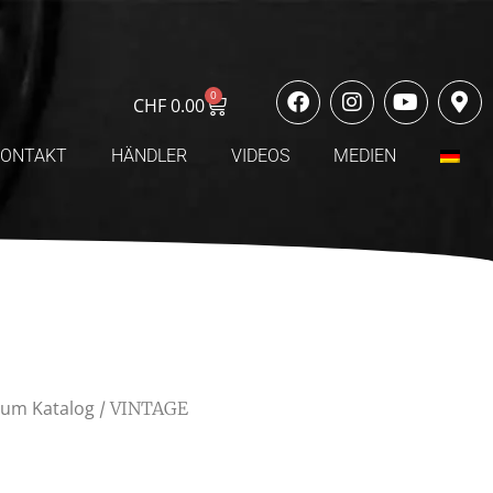
0
CHF
0.00
KONTAKT
HÄNDLER
VIDEOS
MEDIEN
rum Katalog
/ VINTAGE