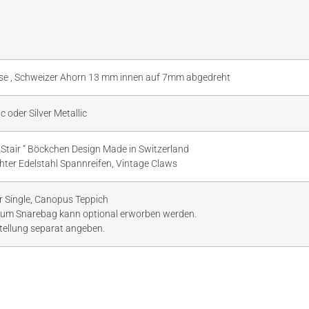
e , Schweizer Ahorn 13 mm innen auf 7mm abgedreht
c oder Silver Metallic
„Stair “ Böckchen Design Made in Switzerland
er Edelstahl Spannreifen, Vintage Claws
er Single, Canopus Teppich
aum Snarebag kann optional erworben werden.
stellung separat angeben.