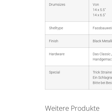
Drumsizes
Von
14 x 5.5″
14 x 6.5″
Shelltype
Fassbauweis
Finish
Black Metalli
Hardware
Das Classic 
Handgemacht
Special
Trick Strain
Ein Schlagr
Bitte bei Be
Weitere Produkte