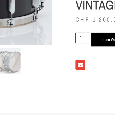
VINTAG
CHF
1'200.
In den W